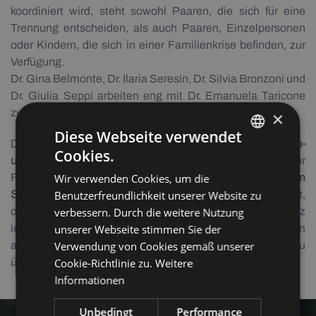
koordiniert wird, steht sowohl Paaren, die sich für eine
Trennung entscheiden, als auch Paaren, Einzelpersonen
oder Kindern, die sich in einer Familienkrise befinden, zur
Verfügung.
Dr. Gina Belmonte, Dr. Ilaria Seresin, Dr. Silvia Bronzoni und
Dr. Giulia Seppi arbeiten eng mit Dr. Emanuela Taricone
zusammen.
×
Diese Webseite verwendet
Das Zentrum für Familienberatung bietet
Einzel-, Familien-
Cookies.
ITALIAN
und Gruppentherapie
an. Das Zentrum für
Wir verwenden Cookies, um die
Familienberatung ASDI odv hat eine
Vereinbarung mit dem
GERMAN
Benutzerfreundlichkeit unserer Website zu
Südtiroler Sanitätsbetrieb
getroffen, die es ihm ermöglicht,
verbessern. Durch die weitere Nutzung
die Kosten für die Sitzungen der Betroffenen (mit Wohnsitz
unserer Webseite stimmen Sie der
in Bozen oder in der Provinz Bozen), die das Zentrum
Verwendung von Cookies gemäß unserer
aufsuchen, auf Überweisung des Hausarztes zu
Cookie-Richtlinie zu.
Weitere
übernehmen.
Informationen
Unbedingt
Performance